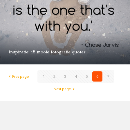
Inspiratie: 15 mooie fotografie quotes
Prev page
1
2
3
4
5
6
7
Next page