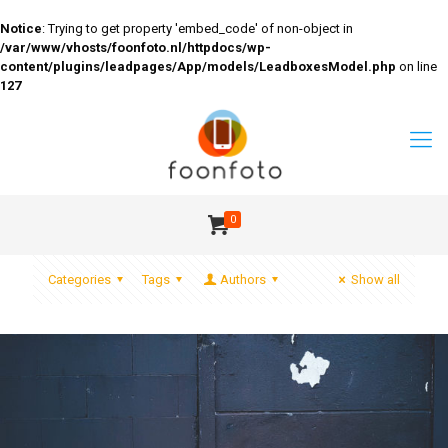
Notice
: Trying to get property 'embed_code' of non-object in
/var/www/vhosts/foonfoto.nl/httpdocs/wp-
content/plugins/leadpages/App/models/LeadboxesModel.php
on line
127
0
Categories
Tags
Authors
Show all