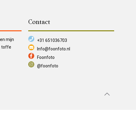
Contact
ken mijn
+31 651036703
 toffe
Info@foonfoto.nl
Foonfoto
@foonfoto