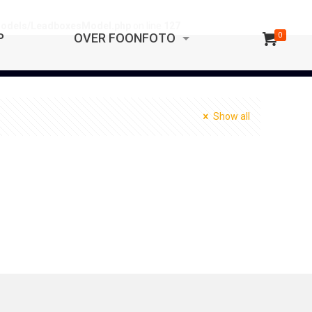
/models/LeadboxesModel.php
on line
127
P
OVER FOONFOTO
0
Show all