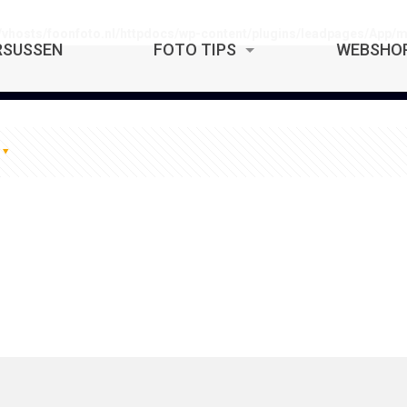
/vhosts/foonfoto.nl/httpdocs/wp-content/plugins/leadpages/App
RSUSSEN
FOTO TIPS
WEBSHO