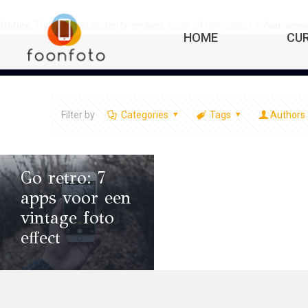
Notice
: Trying to get property 'embed_code' of non-object in
/var/www
HOME
CU
Filter by
Categories
Tags
Authors
Go retro: 7
apps voor een
vintage foto
effect