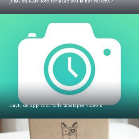
JPEG en RAW foto formaat: wat is het verschil?
Dayli: de app voor toffe timelapse video’s