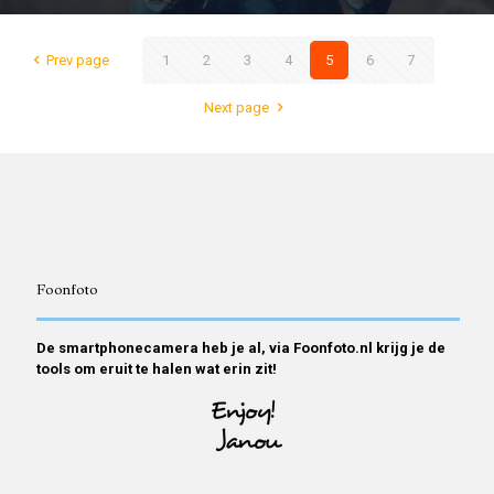
Prev page
1
2
3
4
5
6
7
Next page
Foonfoto
De smartphonecamera heb je al, via Foonfoto.nl krijg je de
tools om eruit te halen wat erin zit!