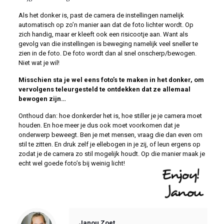
Als het donker is, past de camera de instellingen namelijk
automatisch op zo’n manier aan dat de foto lichter wordt. Op
zich handig, maar er kleeft ook een risicootje aan. Want als
gevolg van die instellingen is beweging namelijk veel sneller te
zien in de foto. De foto wordt dan al snel onscherp/bewogen.
Niet wat je wil!
Misschien sta je wel eens foto’s te maken in het donker, om
vervolgens teleurgesteld te ontdekken dat ze allemaal
bewogen zijn…
Onthoud dan: hoe donkerder het is, hoe stiller je je camera moet
houden. En hoe meer je dus ook moet voorkomen dat je
onderwerp beweegt. Ben je met mensen, vraag die dan even om
stil te zitten. En druk zelf je ellebogen in je zij, of leun ergens op
zodat je de camera zo stil mogelijk houdt. Op die manier maak je
echt wel goede foto’s bij weinig licht!
Notice
: Trying to access array offset on value of type null in
/var/www/vhosts/foonfoto.nl/httpdocs/wp-content/themes/betheme/includes/content-single.php
on line
286
Janou Zoet