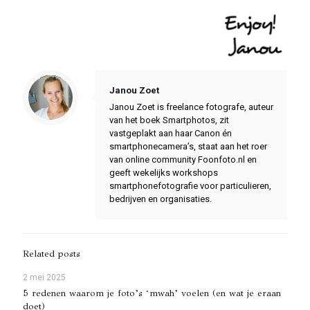
Notice
: Trying to access array offset on value of type null in
/var/www/vhosts/foonfoto.nl/httpdocs/wp-content/themes/betheme/includes/content-single.php
on line
286
Janou Zoet
Janou Zoet is freelance fotografe, auteur
van het boek Smartphotos, zit
vastgeplakt aan haar Canon én
smartphonecamera’s, staat aan het roer
van online community Foonfoto.nl en
geeft wekelijks workshops
smartphonefotografie voor particulieren,
bedrijven en organisaties.
Related posts
2 mei 2025
5 redenen waarom je foto’s ‘mwah’ voelen (en wat je eraan
doet)