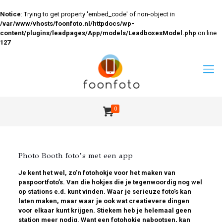
Notice
: Trying to get property 'embed_code' of non-object in
/var/www/vhosts/foonfoto.nl/httpdocs/wp-
content/plugins/leadpages/App/models/LeadboxesModel.php
on line
127
0
Photo Booth foto’s met een app
Je kent het wel, zo’n fotohokje voor het maken van
paspoortfoto’s. Van die hokjes die je tegenwoordig nog wel
op stations e.d. kunt vinden. Waar je serieuze foto’s kan
laten maken, maar waar je ook wat creatievere dingen
voor elkaar kunt krijgen. Stiekem heb je helemaal geen
station meer nodig. Want een fotohokje nabootsen, kan