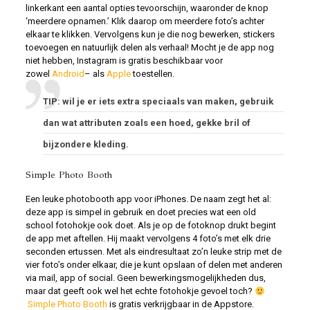
linkerkant een aantal opties tevoorschijn, waaronder de knop
‘meerdere opnamen.’ Klik daarop om meerdere foto’s achter
elkaar te klikken. Vervolgens kun je die nog bewerken, stickers
toevoegen en natuurlijk delen als verhaal! Mocht je de app nog
niet hebben, Instagram is gratis beschikbaar voor
zowel
Android
– als
Apple
toestellen.
TIP: wil je er iets extra speciaals van maken, gebruik
dan wat attributen zoals een hoed, gekke bril of
bijzondere kleding.
Simple Photo Booth
Een leuke photobooth app voor iPhones. De naam zegt het al:
deze app is simpel in gebruik en doet precies wat een old
school fotohokje ook doet. Als je op de fotoknop drukt begint
de app met aftellen. Hij maakt vervolgens 4 foto’s met elk drie
seconden ertussen. Met als eindresultaat zo’n leuke strip met de
vier foto’s onder elkaar, die je kunt opslaan of delen met anderen
via mail, app of social. Geen bewerkingsmogelijkheden dus,
maar dat geeft ook wel het echte fotohokje gevoel toch?
Simple Photo Booth
is gratis verkrijgbaar in de Appstore.