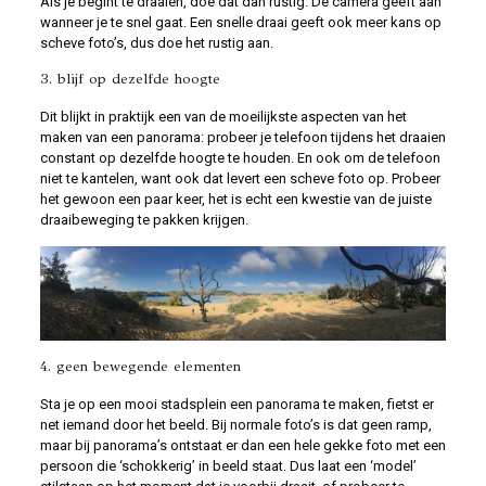
Als je begint te draaien, doe dat dan rustig. De camera geeft aan
wanneer je te snel gaat. Een snelle draai geeft ook meer kans op
scheve foto’s, dus doe het rustig aan.
3. blijf op dezelfde hoogte
Dit blijkt in praktijk een van de moeilijkste aspecten van het
maken van een panorama: probeer je telefoon tijdens het draaien
constant op dezelfde hoogte te houden. En ook om de telefoon
niet te kantelen, want ook dat levert een scheve foto op. Probeer
het gewoon een paar keer, het is echt een kwestie van de juiste
draaibeweging te pakken krijgen.
4. geen bewegende elementen
Sta je op een mooi stadsplein een panorama te maken, fietst er
net iemand door het beeld. Bij normale foto’s is dat geen ramp,
maar bij panorama’s ontstaat er dan een hele gekke foto met een
persoon die ‘schokkerig’ in beeld staat. Dus laat een ‘model’