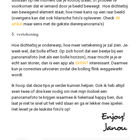
stilstaan op het moment dat je voorbij draait, of probeer te
voorkomen dat er iemand door je beeld beweegt. Hoe dichterbij
een bewegend element staat, hoe meer kans op een raar beeld.
(overigens kan dat ook hilarische foto’s opleveren. Check
dit
artikel
maar eens met de gekste dierenpanorama’s)
5. vertekening
Hoe dichterbij je onderwerp, hoe meer vertekening je zal zien. Je-
weet-wel, dat bolle effect. Op zich hoort dat een beetje bij een
panoramafoto (net als een bolle horizon), maar mocht je je er
echt aan storen, dan is een app als
SKRWT
interessant. Daarmee
kun je correcties uitvoeren zodat die bolling flink weggewerkt
wordt.
Ik hoop dat deze tips je verder kunnen helpen. Ook ik heb altijd
even twee of drie keer nodig om met mijn mobiel een
panoramafoto te krijgen waarmee ik helemaal happy ben, dus
laat je niet te snel uit het veld slaan en ga er lekker mee spelen.
Het levert je de leukste foto’s op!
Notice
: Trying to access array offset on value of type null in
/var/www/vhosts/foonfoto.nl/httpdocs/wp-content/themes/betheme/includes/content-single.php
on line
286