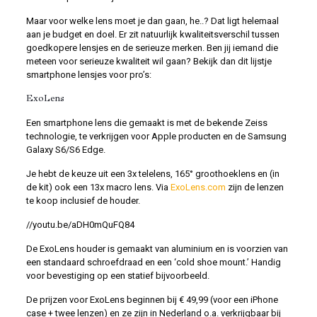
Maar voor welke lens moet je dan gaan, he..? Dat ligt helemaal
aan je budget en doel. Er zit natuurlijk kwaliteitsverschil tussen
goedkopere lensjes en de serieuze merken. Ben jij iemand die
meteen voor serieuze kwaliteit wil gaan? Bekijk dan dit lijstje
smartphone lensjes voor pro’s:
ExoLens
Een smartphone lens die gemaakt is met de bekende Zeiss
technologie, te verkrijgen voor Apple producten en de Samsung
Galaxy S6/S6 Edge.
Je hebt de keuze uit een 3x telelens, 165° groothoeklens en (in
de kit) ook een 13x macro lens. Via
ExoLens.com
zijn de lenzen
te koop inclusief de houder.
//youtu.be/aDH0mQuFQ84
De ExoLens houder is gemaakt van aluminium en is voorzien van
een standaard schroefdraad en een ‘cold shoe mount.’ Handig
voor bevestiging op een statief bijvoorbeeld.
De prijzen voor ExoLens beginnen bij € 49,99 (voor een iPhone
case + twee lenzen) en ze zijn in Nederland o.a. verkrijgbaar bij