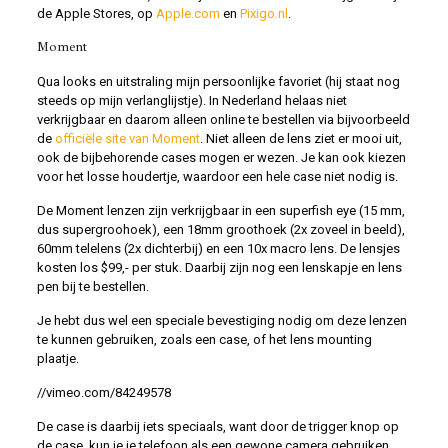
de Apple Stores, op
Apple.com
en
Pixigo.nl
.
Moment
Qua looks en uitstraling mijn persoonlijke favoriet (hij staat nog
steeds op mijn verlanglijstje). In Nederland helaas niet
verkrijgbaar en daarom alleen online te bestellen via bijvoorbeeld
de
officiële site van Moment
. Niet alleen de lens ziet er mooi uit,
ook de bijbehorende cases mogen er wezen. Je kan ook kiezen
voor het losse houdertje, waardoor een hele case niet nodig is.
De Moment lenzen zijn verkrijgbaar in een superfish eye (15 mm,
dus supergroohoek), een 18mm groothoek (2x zoveel in beeld),
60mm telelens (2x dichterbij) en een 10x macro lens. De lensjes
kosten los $99,- per stuk. Daarbij zijn nog een lenskapje en lens
pen bij te bestellen.
Je hebt dus wel een speciale bevestiging nodig om deze lenzen
te kunnen gebruiken, zoals een case, of het lens mounting
plaatje.
//vimeo.com/84249578
De case is daarbij iets speciaals, want door de trigger knop op
de case, kun je je telefoon als een gewone camera gebruiken.