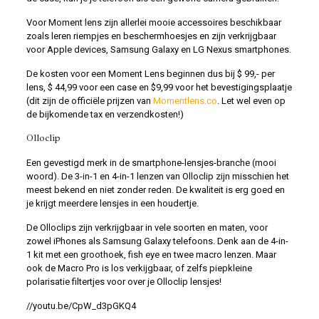
Voor Moment lens zijn allerlei mooie accessoires beschikbaar
zoals leren riempjes en beschermhoesjes en zijn verkrijgbaar
voor Apple devices, Samsung Galaxy en LG Nexus smartphones.
De kosten voor een Moment Lens beginnen dus bij $ 99,- per
lens, $ 44,99 voor een case en $9,99 voor het bevestigingsplaatje
(dit zijn de officiële prijzen van
Momentlens.co
. Let wel even op
de bijkomende tax en verzendkosten!)
Olloclip
Een gevestigd merk in de smartphone-lensjes-branche (mooi
woord). De 3-in-1 en 4-in-1 lenzen van Olloclip zijn misschien het
meest bekend en niet zonder reden. De kwaliteit is erg goed en
je krijgt meerdere lensjes in een houdertje.
De Olloclips zijn verkrijgbaar in vele soorten en maten, voor
zowel iPhones als Samsung Galaxy telefoons. Denk aan de 4-in-
1 kit met een groothoek, fish eye en twee macro lenzen. Maar
ook de Macro Pro is los verkijgbaar, of zelfs piepkleine
polarisatie filtertjes voor over je Olloclip lensjes!
//youtu.be/CpW_d3pGKQ4