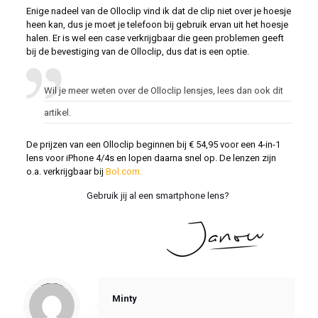
Enige nadeel van de Olloclip vind ik dat de clip niet over je hoesje
heen kan, dus je moet je telefoon bij gebruik ervan uit het hoesje
halen. Er is wel een case verkrijgbaar die geen problemen geeft
bij de bevestiging van de Olloclip, dus dat is een optie.
Wil je meer weten over de Olloclip lensjes, lees dan ook
dit
artikel.
De prijzen van een Olloclip beginnen bij € 54,95 voor een 4-in-1
lens voor iPhone 4/4s en lopen daarna snel op. De lenzen zijn
o.a. verkrijgbaar bij
Bol.com.
Gebruik jij al een smartphone lens?
Notice
: Trying to access array offset on value of type null in
/var/www/vhosts/foonfoto.nl/httpdocs/wp-content/themes/betheme/includes/content-single.php
on line
286
Minty