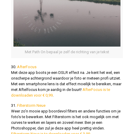
Met Path On bepaal je zelf de richting van je tekst
30.
AfterFocus
Met deze app boots je een DSLR effect na. Je kent het wel, een
onscherpe achtergrond waardoor je foto er meteen profi uitziet.
Met een smartphone lens is dat effect moeilijk te bereiken, maar
met Aftelfocus kom je aardig in de buurt!
AfterFocus is te
downloaden voor € 0,99
.
31.
Filterstorm Neue
Weer zo’n mooie app boordevol filters en andere functies om je
foto’s te bewerken. Met Filterstorm is het ook mogelijk om met
curves te werken en layers en zoveel meer. Ben je een
Photoshopper, dan zul je deze app heel prettig vinden.
Filterstorm Neue is te downloaden voor € 3,99
.