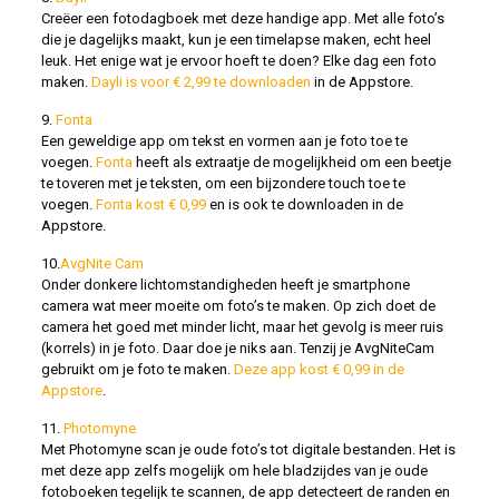
Creëer een fotodagboek met deze handige app. Met alle foto’s
die je dagelijks maakt, kun je een timelapse maken, echt heel
leuk. Het enige wat je ervoor hoeft te doen? Elke dag een foto
maken.
Dayli is voor € 2,99 te downloaden
in de Appstore.
9.
Fonta
Een geweldige app om tekst en vormen aan je foto toe te
voegen.
Fonta
heeft als extraatje de mogelijkheid om een beetje
te toveren met je teksten, om een bijzondere touch toe te
voegen.
Fonta kost € 0,99
en is ook te downloaden in de
Appstore.
10.
AvgNite Cam
Onder donkere lichtomstandigheden heeft je smartphone
camera wat meer moeite om foto’s te maken. Op zich doet de
camera het goed met minder licht, maar het gevolg is meer ruis
(korrels) in je foto. Daar doe je niks aan. Tenzij je AvgNiteCam
gebruikt om je foto te maken.
Deze app kost € 0,99 in de
Appstore
.
11.
Photomyne
Met Photomyne scan je oude foto’s tot digitale bestanden. Het is
met deze app zelfs mogelijk om hele bladzijdes van je oude
fotoboeken tegelijk te scannen, de app detecteert de randen en