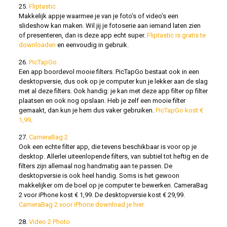
25.
Fliptastic
Makkelijk appje waarmee je van je foto’s of video’s een
slideshow kan maken. Wil jij je fotoserie aan iemand laten zien
of presenteren, dan is deze app echt super.
Fliptastic is gratis te
downloaden
en eenvoudig in gebruik.
26.
PicTapGo
Een app boordevol mooie filters. PicTapGo bestaat ook in een
desktopversie, dus ook op je computer kun je lekker aan de slag
met al deze filters. Ook handig: je kan met deze app filter op filter
plaatsen en ook nog opslaan. Heb je zelf een mooie filter
gemaakt, dan kun je hem dus vaker gebruiken.
PicTapGo kost €
1,99
.
27.
CameraBag 2
Ook een echte filter app, die tevens beschikbaar is voor op je
desktop. Allerlei uiteenlopende filters, van subtiel tot heftig en de
filters zijn allemaal nog handmatig aan te passen. De
desktopversie is ook heel handig. Soms is het gewoon
makkelijker om de boel op je computer te bewerken. CameraBag
2 voor iPhone kost € 1,99. De desktopversie kost € 29,99.
CameraBag 2 voor iPhone download je hier.
28.
Video 2 Photo