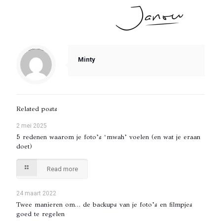
Notice
: Trying to access array offset on value of type null in
/var/www/vhosts/foonfoto.nl/httpdocs/wp-content/themes/betheme/includes/content-single.php
on line
286
Minty
Related posts
2 mei 2025
5 redenen waarom je foto’s ‘mwah’ voelen (en wat je eraan
doet)
Read more
24 maart 2022
Twee manieren om… de backups van je foto’s en filmpjes
goed te regelen