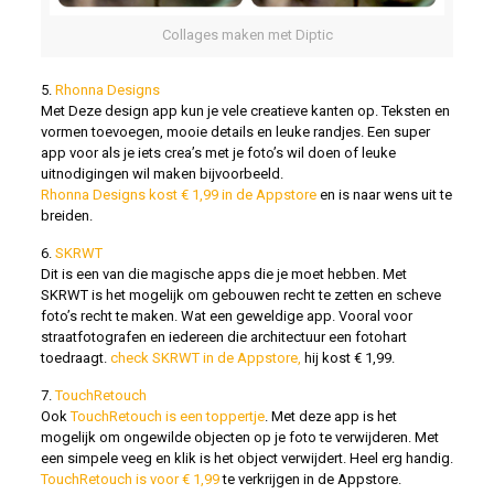
Collages maken met Diptic
5.
Rhonna Designs
Met Deze design app kun je vele creatieve kanten op. Teksten en
vormen toevoegen, mooie details en leuke randjes. Een super
app voor als je iets crea’s met je foto’s wil doen of leuke
uitnodigingen wil maken bijvoorbeeld.
Rhonna Designs kost € 1,99 in de Appstore
en is naar wens uit te
breiden.
6.
SKRWT
Dit is een van die magische apps die je moet hebben. Met
SKRWT is het mogelijk om gebouwen recht te zetten en scheve
foto’s recht te maken. Wat een geweldige app. Vooral voor
straatfotografen en iedereen die architectuur een fotohart
toedraagt.
check SKRWT in de Appstore,
hij kost € 1,99.
7.
TouchRetouch
Ook
TouchRetouch is een toppertje
. Met deze app is het
mogelijk om ongewilde objecten op je foto te verwijderen. Met
een simpele veeg en klik is het object verwijdert. Heel erg handig.
TouchRetouch is voor € 1,99
te verkrijgen in de Appstore.