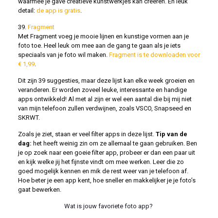
waarmee je gave creatieve kunstwerkjes kan creëren. En leuk
detail:
de app is gratis
.
39.
Fragment
Met Fragment voeg je mooie lijnen en kunstige vormen aan je
foto toe. Heel leuk om mee aan de gang te gaan als je iets
speciaals van je foto wil maken.
Fragment is te downloaden voor
€ 1,99
.
Dit zijn 39 suggesties, maar deze lijst kan elke week groeien en
veranderen. Er worden zoveel leuke, interessante en handige
apps ontwikkeld! Al met al zijn er wel een aantal die bij mij niet
van mijn telefoon zullen verdwijnen, zoals VSCO, Snapseed en
SKRWT.
Zoals je ziet, staan er veel filter apps in deze lijst.
Tip van de
dag:
het heeft weinig zin om ze allemaal te gaan gebruiken. Ben
je op zoek naar een goeie filter app, probeer er dan een paar uit
en kijk welke jij het fijnste vindt om mee werken. Leer die zo
goed mogelijk kennen en mik de rest weer van je telefoon af.
Hoe beter je een app kent, hoe sneller en makkelijker je je foto’s
gaat bewerken.
Wat is jouw favoriete foto app?