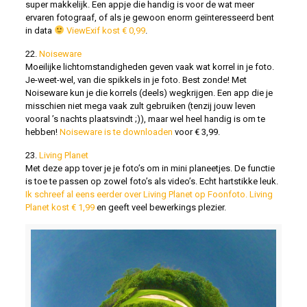
super makkelijk. Een appje die handig is voor de wat meer
ervaren fotograaf, of als je gewoon enorm geïnteresseerd bent
in data
ViewExif kost € 0,99
.
22.
Noiseware
Moeilijke lichtomstandigheden geven vaak wat korrel in je foto.
Je-weet-wel, van die spikkels in je foto. Best zonde! Met
Noiseware kun je die korrels (deels) wegkrijgen. Een app die je
misschien niet mega vaak zult gebruiken (tenzij jouw leven
vooral ’s nachts plaatsvindt ;)), maar wel heel handig is om te
hebben!
Noiseware is te downloaden
voor € 3,99.
23.
Living Planet
Met deze app tover je je foto’s om in mini planeetjes. De functie
is toe te passen op zowel foto’s als video’s. Echt hartstikke leuk.
Ik schreef al eens eerder over Living Planet op Foonfoto.
Living
Planet kost € 1,99
en geeft veel bewerkings plezier.