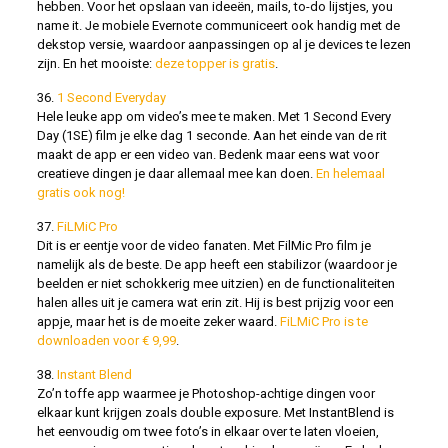
hebben. Voor het opslaan van ideeën, mails, to-do lijstjes, you
name it. Je mobiele Evernote communiceert ook handig met de
dekstop versie, waardoor aanpassingen op al je devices te lezen
zijn. En het mooiste:
deze topper is gratis
.
36.
1 Second Everyday
Hele leuke app om video’s mee te maken. Met 1 Second Every
Day (1SE) film je elke dag 1 seconde. Aan het einde van de rit
maakt de app er een video van. Bedenk maar eens wat voor
creatieve dingen je daar allemaal mee kan doen.
En helemaal
gratis ook nog!
37.
FiLMiC Pro
Dit is er eentje voor de video fanaten. Met FilMic Pro film je
namelijk als de beste. De app heeft een stabilizor (waardoor je
beelden er niet schokkerig mee uitzien) en de functionaliteiten
halen alles uit je camera wat erin zit. Hij is best prijzig voor een
appje, maar het is de moeite zeker waard.
FiLMiC Pro is te
downloaden voor € 9,99
.
38.
Instant Blend
Zo’n toffe app waarmee je Photoshop-achtige dingen voor
elkaar kunt krijgen zoals double exposure. Met InstantBlend is
het eenvoudig om twee foto’s in elkaar over te laten vloeien,