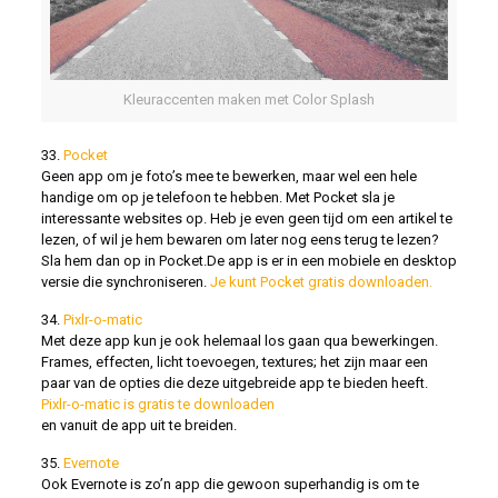
Kleuraccenten maken met Color Splash
33.
Pocket
Geen app om je foto’s mee te bewerken, maar wel een hele
handige om op je telefoon te hebben. Met Pocket sla je
interessante websites op. Heb je even geen tijd om een artikel te
lezen, of wil je hem bewaren om later nog eens terug te lezen?
Sla hem dan op in Pocket.De app is er in een mobiele en desktop
versie die synchroniseren.
Je kunt Pocket gratis downloaden.
34.
Pixlr-o-matic
Met deze app kun je ook helemaal los gaan qua bewerkingen.
Frames, effecten, licht toevoegen, textures; het zijn maar een
paar van de opties die deze uitgebreide app te bieden heeft.
Pixlr-o-matic is gratis te downloaden
en vanuit de app uit te breiden.
35.
Evernote
Ook Evernote is zo’n app die gewoon superhandig is om te