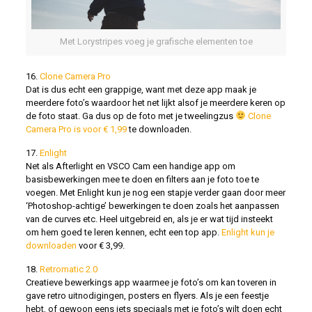
Met Lorystripes voeg je grafische elementen toe
16.
Clone Camera Pro
Dat is dus echt een grappige, want met deze app maak je
meerdere foto’s waardoor het net lijkt alsof je meerdere keren op
de foto staat. Ga dus op de foto met je tweelingzus
Clone
Camera Pro is voor € 1,99
te downloaden.
17.
Enlight
Net als Afterlight en VSCO Cam een handige app om
basisbewerkingen mee te doen en filters aan je foto toe te
voegen. Met Enlight kun je nog een stapje verder gaan door meer
‘Photoshop-achtige’ bewerkingen te doen zoals het aanpassen
van de curves etc. Heel uitgebreid en, als je er wat tijd insteekt
om hem goed te leren kennen, echt een top app.
Enlight kun je
downloaden
voor € 3,99.
18.
Retromatic 2.0
Creatieve bewerkings app waarmee je foto’s om kan toveren in
gave retro uitnodigingen, posters en flyers. Als je een feestje
hebt, of gewoon eens iets speciaals met je foto’s wilt doen echt