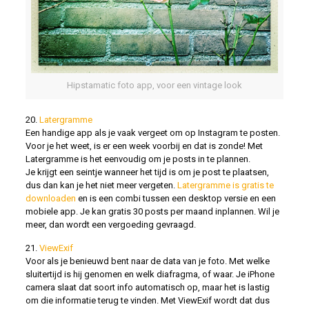
Hipstamatic foto app, voor een vintage look
20.
Latergramme
Een handige app als je vaak vergeet om op Instagram te posten.
Voor je het weet, is er een week voorbij en dat is zonde! Met
Latergramme is het eenvoudig om je posts in te plannen.
Je krijgt een seintje wanneer het tijd is om je post te plaatsen,
dus dan kan je het niet meer vergeten.
Latergramme is gratis te
downloaden
en is een combi tussen een desktop versie en een
mobiele app. Je kan gratis 30 posts per maand inplannen. Wil je
meer, dan wordt een vergoeding gevraagd.
21.
ViewExif
Voor als je benieuwd bent naar de data van je foto. Met welke
sluitertijd is hij genomen en welk diafragma, of waar. Je iPhone
camera slaat dat soort info automatisch op, maar het is lastig
om die informatie terug te vinden. Met ViewExif wordt dat dus