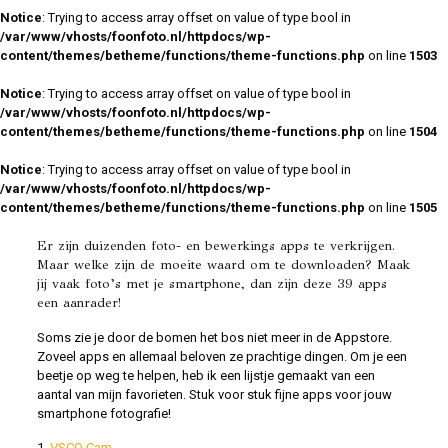
Notice
: Trying to access array offset on value of type bool in
/var/www/vhosts/foonfoto.nl/httpdocs/wp-
content/themes/betheme/functions/theme-functions.php
on line
1503
Notice
: Trying to access array offset on value of type bool in
/var/www/vhosts/foonfoto.nl/httpdocs/wp-
content/themes/betheme/functions/theme-functions.php
on line
1504
Notice
: Trying to access array offset on value of type bool in
/var/www/vhosts/foonfoto.nl/httpdocs/wp-
content/themes/betheme/functions/theme-functions.php
on line
1505
Er zijn duizenden foto- en bewerkings apps te verkrijgen.
Maar welke zijn de moeite waard om te downloaden? Maak
jij vaak foto’s met je smartphone, dan zijn deze 39 apps
een aanrader!
Soms zie je door de bomen het bos niet meer in de Appstore.
Zoveel apps en allemaal beloven ze prachtige dingen. Om je een
beetje op weg te helpen, heb ik een lijstje gemaakt van een
aantal van mijn favorieten. Stuk voor stuk fijne apps voor jouw
smartphone fotografie!
1.
VSCO Cam