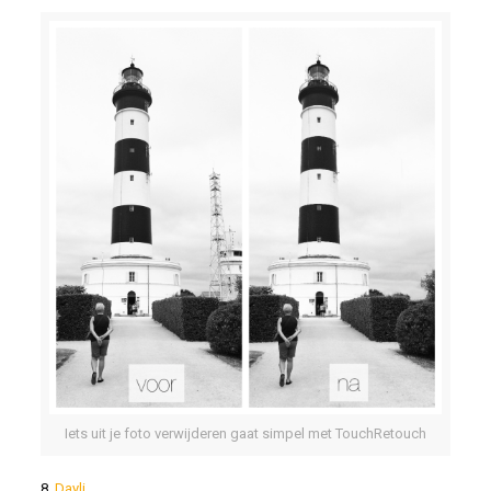
Iets uit je foto verwijderen gaat simpel met TouchRetouch
8.
Dayli