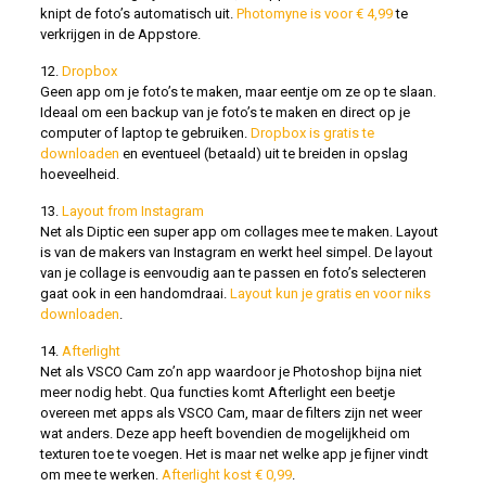
knipt de foto’s automatisch uit.
Photomyne is voor € 4,99
te
verkrijgen in de Appstore.
12.
Dropbox
Geen app om je foto’s te maken, maar eentje om ze op te slaan.
Ideaal om een backup van je foto’s te maken en direct op je
computer of laptop te gebruiken.
Dropbox is gratis te
downloaden
en eventueel (betaald) uit te breiden in opslag
hoeveelheid.
13.
Layout from Instagram
Net als Diptic een super app om collages mee te maken. Layout
is van de makers van Instagram en werkt heel simpel. De layout
van je collage is eenvoudig aan te passen en foto’s selecteren
gaat ook in een handomdraai.
Layout kun je gratis en voor niks
downloaden
.
14.
Afterlight
Net als VSCO Cam zo’n app waardoor je Photoshop bijna niet
meer nodig hebt. Qua functies komt Afterlight een beetje
overeen met apps als VSCO Cam, maar de filters zijn net weer
wat anders. Deze app heeft bovendien de mogelijkheid om
texturen toe te voegen. Het is maar net welke app je fijner vindt
om mee te werken.
Afterlight kost € 0,99
.