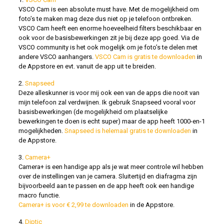
VSCO Cam is een absolute must have. Met de mogelijkheid om
foto’s te maken mag deze dus niet op je telefoon ontbreken.
VSCO Cam heeft een enorme hoeveelheid filters beschikbaar en
ook voor de basisbewerkingen zit je bij deze app goed. Via de
VSCO community is het ook mogelijk om je foto’s te delen met
andere VSCO aanhangers.
VSCO Cam is gratis te downloaden
in
de Appstore en evt. vanuit de app uit te breiden.
2.
Snapseed
Deze alleskunner is voor mij ook een van de apps die nooit van
mijn telefoon zal verdwijnen. Ik gebruik Snapseed vooral voor
basisbewerkingen (de mogelijkheid om plaatselijke
bewerkingen te doen is echt super) maar de app heeft 1000-en-1
mogelijkheden.
Snapseed is helemaal gratis te downloaden
in
de Appstore.
3.
Camera+
Camera+ is een handige app als je wat meer controle wil hebben
over de instellingen van je camera. Sluitertijd en diafragma zijn
bijvoorbeeld aan te passen en de app heeft ook een handige
macro functie.
Camera+ is voor € 2,99 te downloaden
in de Appstore.
4.
Diptic