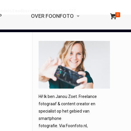
/models/LeadboxesModel.php
on line
127
P
OVER FOONFOTO
0
Hi! Ik ben Janou Zoet. Freelance
fotograaf & content creator en
specialist op het gebied van
smartphone
fotografie. Via Foonfoto.nl,