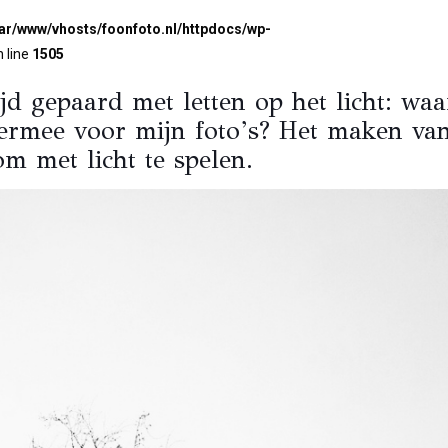
var/www/vhosts/foonfoto.nl/httpdocs/wp-
 line
1505
jd gepaard met letten op het licht: wa
 ermee voor mijn foto’s? Het maken va
om met licht te spelen.