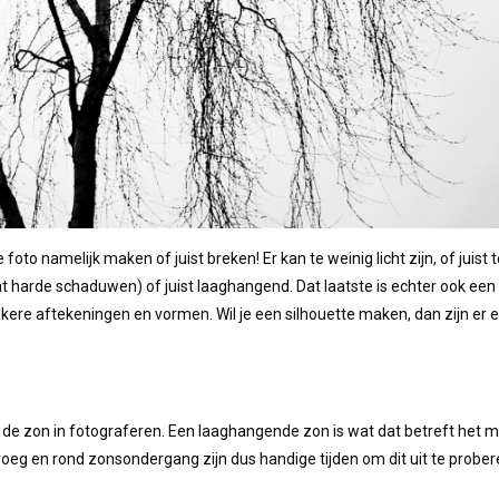
je foto namelijk maken of juist breken! Er kan te weinig licht zijn, of juist
t harde schaduwen) of juist laaghangend. Dat laatste is echter ook een
ere aftekeningen en vormen. Wil je een silhouette maken, dan zijn er 
en de zon in fotograferen. Een laaghangende zon is wat dat betreft het m
roeg en rond zonsondergang zijn dus handige tijden om dit uit te prober