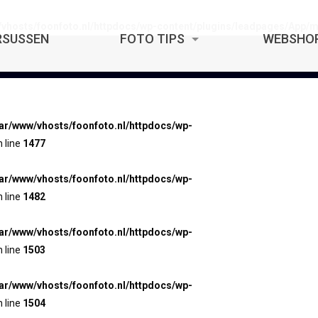
/vhosts/foonfoto.nl/httpdocs/wp-content/plugins/leadpages/App
RSUSSEN
FOTO TIPS
WEBSHO
var/www/vhosts/foonfoto.nl/httpdocs/wp-
 line
1477
var/www/vhosts/foonfoto.nl/httpdocs/wp-
 line
1482
var/www/vhosts/foonfoto.nl/httpdocs/wp-
 line
1503
var/www/vhosts/foonfoto.nl/httpdocs/wp-
 line
1504