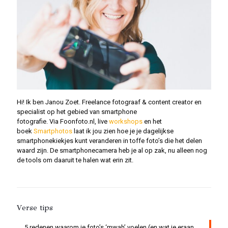
Hi! Ik ben Janou Zoet. Freelance fotograaf & content creator en
specialist op het gebied van smartphone
fotografie. Via Foonfoto.nl, live
workshops
en het
boek
Smartphotos
laat ik jou zien hoe je je dagelijkse
smartphonekiekjes kunt veranderen in toffe foto’s die het delen
waard zijn. De smartphonecamera heb je al op zak, nu alleen nog
de tools om daaruit te halen wat erin zit.
Verse tips
5 redenen waarom je foto’s ‘mwah’ voelen (en wat je eraan