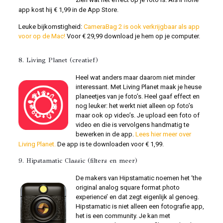
app kost hij € 1,99 in de App Store.
Leuke bijkomstigheid:
CameraBag 2 is ook verkrijgbaar als app
voor op de Mac!
Voor € 29,99 download je hem op je computer.
8.
Living Planet
(creatief)
Heel wat anders maar daarom niet minder
interessant. Met Living Planet maak je heuse
planeetjes van je foto’s. Heel gaaf effect en
nog leuker: het werkt niet alleen op foto’s
maar ook op video’s. Je upload een foto of
video en die is vervolgens handmatig te
bewerken in de app.
Lees hier meer over
Living Planet.
De app is te downloaden voor € 1,99.
9.
Hipstamatic Classic
(filters en meer)
De makers van Hipstamatic noemen het ‘the
original analog square format photo
experience’ en dat zegt eigenlijk al genoeg.
Hipstamatic is niet alleen een fotografie app,
het is een community. Je kan met