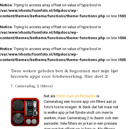
Notice
: Trying to access array offset on value of type bool in
/var/www/vhosts/foonfoto.nl/httpdocs/wp-
content/themes/betheme/functions/theme-functions.php
on line
1503
Notice
: Trying to access array offset on value of type bool in
/var/www/vhosts/foonfoto.nl/httpdocs/wp-
content/themes/betheme/functions/theme-functions.php
on line
1504
Notice
: Trying to access array offset on value of type bool in
/var/www/vhosts/foonfoto.nl/httpdocs/wp-
content/themes/betheme/functions/theme-functions.php
on line
1505
Twee weken geleden ben ik begonnen met mijn lijst
favoriete apps voor fotobewerking. Hier deel 2!
7.
CameraBag 2
(filters)
Net als
VSCO Cam en PicTapGo
is
Camerabag een mooie app om filters aan je
foto’s toe te voegen. Ik denk dat het maar net
is welke app je het fijnste vindt om mee te
werken, maar Camerabag 2 is daarin ook een
aanrader. Vele filters en je kan in een preview
zien wat het effect op je foto is. Als iPhone