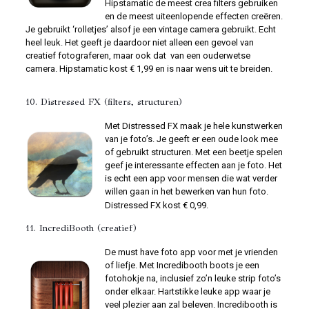
Hipstamatic de meest crea filters gebruiken
en de meest uiteenlopende effecten creëren.
Je gebruikt ‘rolletjes’ alsof je een vintage camera gebruikt. Echt
heel leuk. Het geeft je daardoor niet alleen een gevoel van
creatief fotograferen, maar ook dat van een ouderwetse
camera. Hipstamatic kost € 1,99 en is naar wens uit te breiden.
10.
Distressed FX
(filters, structuren)
Met Distressed FX maak je hele kunstwerken
van je foto’s. Je geeft er een oude look mee
of gebruikt structuren. Met een beetje spelen
geef je interessante effecten aan je foto. Het
is echt een app voor mensen die wat verder
willen gaan in het bewerken van hun foto.
Distressed FX kost € 0,99.
11.
IncrediBooth
(creatief)
De must have foto app voor met je vrienden
of liefje. Met Incredibooth boots je een
fotohokje na, inclusief zo’n leuke strip foto’s
onder elkaar. Hartstikke leuke app waar je
veel plezier aan zal beleven. Incredibooth is