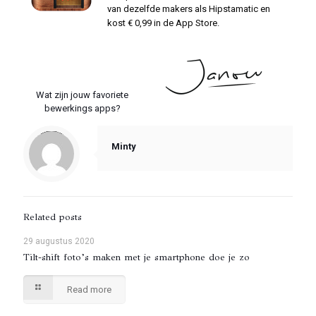
van dezelfde makers als Hipstamatic en
kost € 0,99 in de App Store.
Wat zijn jouw favoriete
bewerkings apps?
Notice
: Trying to access array offset on value of type null in
/var/www/vhosts/foonfoto.nl/httpdocs/wp-content/themes/betheme/includes/content-single.php
on line
286
Minty
Related posts
29 augustus 2020
Tilt-shift foto’s maken met je smartphone doe je zo
Read more