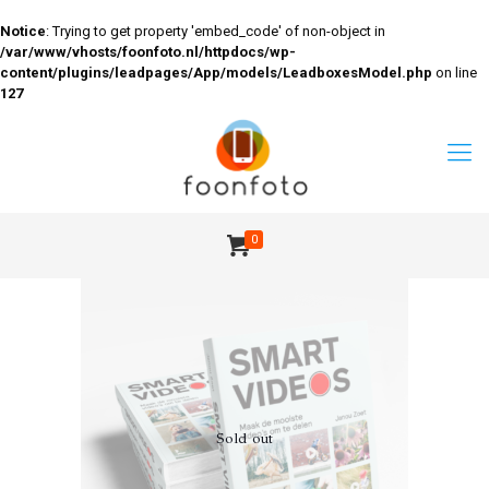
Notice
: Trying to get property 'embed_code' of non-object in
/var/www/vhosts/foonfoto.nl/httpdocs/wp-
content/plugins/leadpages/App/models/LeadboxesModel.php
on line
127
0
Sold out